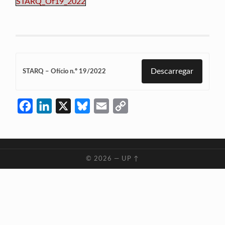
STARQ_Of19_2022
Descarregar
STARQ – Ofício n.º 19/2022
Facebook
LinkedIn
X
Bluesky
Email
Copy
Link
© 2026
—
UP ↑