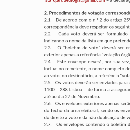
starq.arqueologia@gmail.com
– a declaraç
2. Procedimentos de votação correspond
2.1. De acordo com o n.º 2 do artigo 25º
correspondência deve respeitar os seguinte
2.2. Cada voto deverá ser formulado n
indicando o nome da lista em que pretende
2.3. O “boletim de voto” deverá ser e
exterior apenas a referência “votação ór
2.4. Este envelope deverá, por sua vez
inclua: no remetente, o nome completo do 
ao voto; no destinatário, a referência “v
2.5. Os votos deverão ser enviados para 
1100 – 288 Lisboa – de forma a assegurar
até ao dia 27 de Novembro.
2.6. Os envelopes exteriores apenas serão
do fecho da urna eleitoral, sendo os env
do direito a voto e da não duplicação de v
2.7. Os envelopes contendo o boletim d