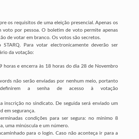
re os requisitos de uma eleição presencial. Apenas os
m voto por pessoa. O boletim de voto permite apenas
ção de votar em branco. Os votos são secretos.
 STARQ. Para votar electronicamente deverão ser
orário da votação:
s 9 horas e encerra às 18 horas do dia 28 de Novembro
words não serão enviadas por nenhum meio, portanto
edefinirem a senha de acesso à votação
 inscrição no sindicato. De seguida será enviado um
rd em segurança.
rminadas condições para ser segura: no mínimo 8
la, uma minúscula e um número.
ncaminhado para o login. Caso não aconteça ir para a