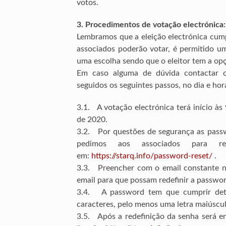
votos.
3. Procedimentos de votação electrónica:
Lembramos que a eleição electrónica cump
associados poderão votar, é permitido u
uma escolha sendo que o eleitor tem a op
Em caso alguma de dúvida contactar o
seguidos os seguintes passos, no dia e h
3.1. A votação electrónica terá início à
de 2020.
3.2. Por questões de segurança as pass
pedimos aos associados para r
em:
https://starq.info/password-reset/
.
3.3. Preencher com o email constante na
email para que possam redefinir a passwo
3.4. A password tem que cumprir dete
caracteres, pelo menos uma letra maiúscu
3.5. Após a redefinição da senha será e