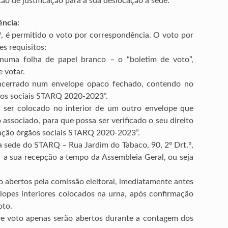
ão de justificação para a sua deslocação à sede.
ência:
, é permitido o voto por correspondência. O voto por
s requisitos:
uma folha de papel branco – o “boletim de voto”,
 votar.
ncerrado num envelope opaco fechado, contendo no
gãos sociais STARQ 2020-2023”.
, ser colocado no interior de um outro envelope que
associado, para que possa ser verificado o seu direito
otação órgãos sociais STARQ 2020-2023”.
a sede do STARQ – Rua Jardim do Tabaco, 90, 2º Drt.º,
 a sua recepção a tempo da Assembleia Geral, ou seja
 abertos pela comissão eleitoral, imediatamente antes
elopes interiores colocados na urna, após confirmação
oto.
e voto apenas serão abertos durante a contagem dos