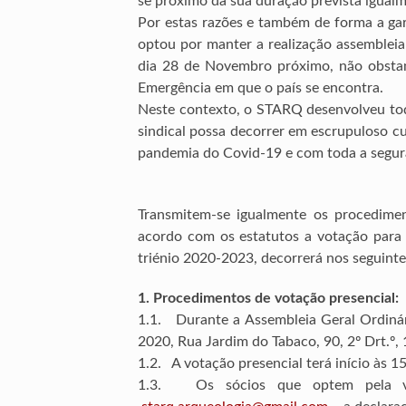
se próximo da sua duração prevista igual
Por estas razões e também de forma a ga
optou por manter a realização assembleia-
dia 28 de Novembro próximo, não obstan
Emergência em que o país se encontra.
Neste contexto, o STARQ desenvolveu tod
sindical possa decorrer em escrupuloso 
pandemia do Covid-19 e com toda a segura
Transmitem-se igualmente os procedimen
acordo com os estatutos a votação para
triénio 2020-2023, decorrerá nos seguinte
1. Procedimentos de votação presencial:
1.1. Durante a Assembleia Geral Ordiná
2020, Rua Jardim do Tabaco, 90, 2º Drt.º,
1.2. A votação presencial terá início às 1
1.3. Os sócios que optem pela vota