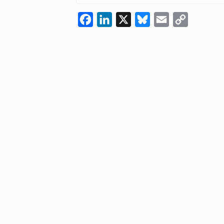
Facebook
LinkedIn
X
Bluesky
Email
Copy
Link