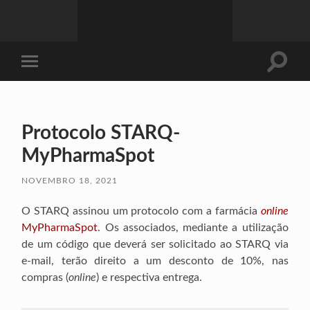
Toggle
Toggle
search
mobile
field
menu
Protocolo STARQ-
MyPharmaSpot
NOVEMBRO 18, 2021
O STARQ assinou um protocolo com a farmácia
online
MyPharmaSpot
. Os associados, mediante a utilização
de um código que deverá ser solicitado ao STARQ via
e-mail, terão direito a um desconto de 10%, nas
compras (
online
) e respectiva entrega.