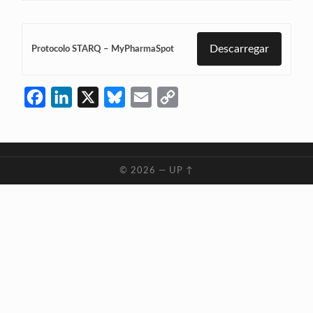
Descarregar
Protocolo STARQ – MyPharmaSpot
Facebook
LinkedIn
X
Bluesky
Email
Copy
Link
© 2026
—
UP ↑