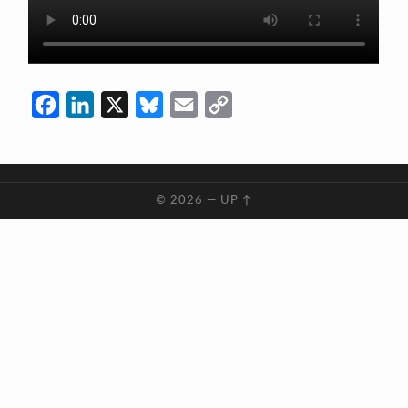
Facebook
LinkedIn
X
Bluesky
Email
Copy
Link
© 2026
—
UP ↑