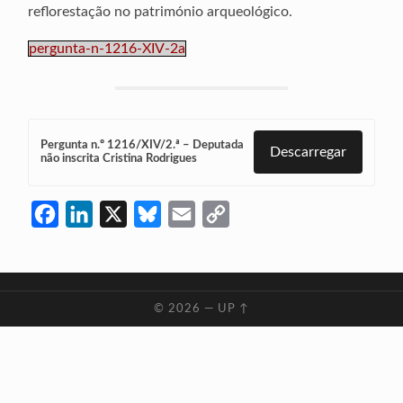
reflorestação no património arqueológico.
pergunta-n-1216-XIV-2a
Pergunta n.º 1216/XIV/2.ª – Deputada
Descarregar
não inscrita Cristina Rodrigues
Facebook
LinkedIn
X
Bluesky
Email
Copy
Link
© 2026
—
UP ↑