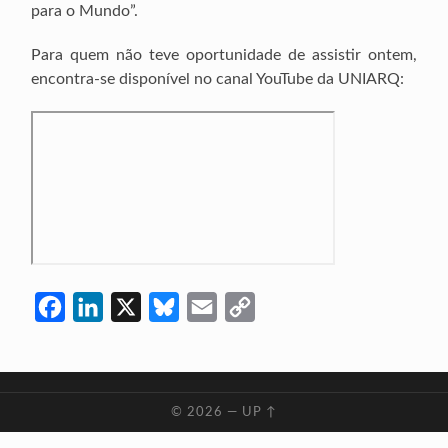
para o Mundo”.
Para quem não teve oportunidade de assistir ontem,
encontra-se disponível no canal YouTube da UNIARQ:
Facebook
LinkedIn
X
Bluesky
Email
Copy
Link
© 2026
—
UP ↑